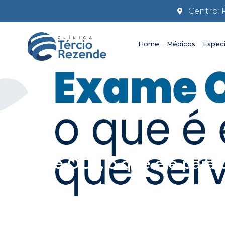
Centro: 
Home
Médicos
Especi
Novidades
Exame OCT, o que é e para 