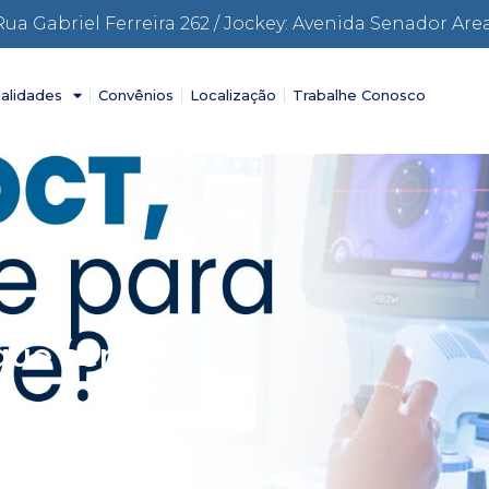
Rua Gabriel Ferreira 262 / Jockey: Avenida Senador Are
alidades
Convênios
Localização
Trabalhe Conosco
que serve?