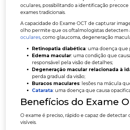
oculares, possibilitando a identificação prec
exames tradicionais.
A capacidade do Exame OCT de capturar imagen
olho permite que os oftalmologistas detectem 
oculares
, como glaucoma, degeneração macula
Retinopatia diabética
: uma doença que p
Edema macular
: uma condição que causa
responsável pela visão de detalhes;
Degeneração macular relacionada à i
perda gradual da visão;
Buracos maculares
: lesões na mácula qu
Catarata
: uma doença que causa opacificaç
Benefícios do Exame 
O exame é preciso, rápido e capaz de detectar
visíveis.