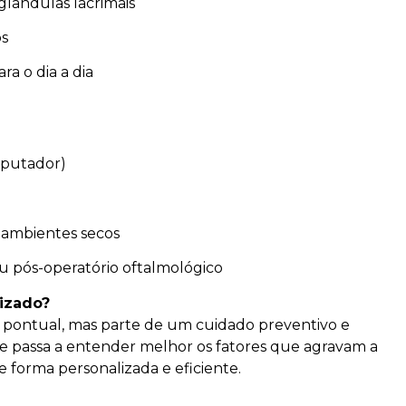
glândulas lacrimais
os
a o dia a dia
mputador)
 ambientes secos
u pós-operatório oftalmológico
lizado?
pontual, mas parte de um cuidado preventivo e
nte passa a entender melhor os fatores que agravam a
 forma personalizada e eficiente.